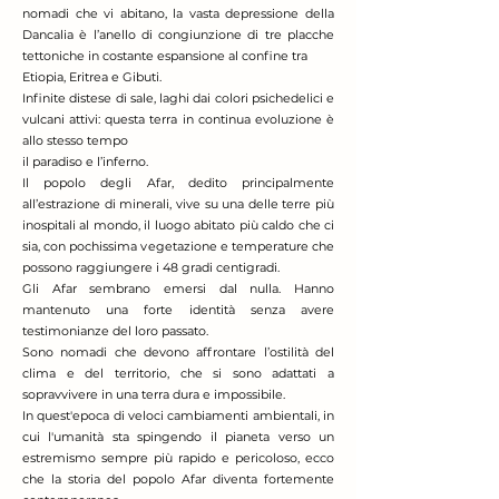
nomadi che vi abitano, la vasta depressione della
Dancalia è l’anello di congiunzione di tre placche
tettoniche in costante espansione al confine tra
Etiopia, Eritrea e Gibuti.
Infinite distese di sale, laghi dai colori psichedelici e
vulcani attivi: questa terra in continua evoluzione è
allo stesso tempo
il paradiso e l’inferno.
Il popolo degli Afar, dedito principalmente
all’estrazione di minerali, vive su una delle terre più
inospitali al mondo, il luogo abitato più caldo che ci
sia, con pochissima vegetazione e temperature che
possono raggiungere i 48 gradi centigradi.
Gli Afar sembrano emersi dal nulla. Hanno
mantenuto una forte identità senza avere
testimonianze del loro passato.
Sono nomadi che devono affrontare l’ostilità del
clima e del territorio, che si sono adattati a
sopravvivere in una terra dura e impossibile.
In quest'epoca di veloci cambiamenti ambientali, in
cui l'umanità sta spingendo il pianeta verso un
estremismo sempre più rapido e pericoloso, ecco
che la storia del popolo Afar diventa fortemente