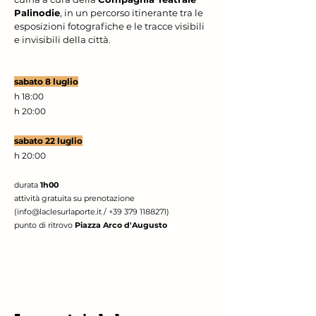
Palinodie
, in un percorso itinerante tra le
esposizioni fotografiche e le tracce visibili
e invisibili della città.
sabato 8 luglio
h 18:00
h 20:00
sabato 22
luglio
h 20:00
durata
1h00
attività gratuita su prenotazione
(
info@laclesurlaporte.it
/
+39 379 1188271)
punto di ritrovo
Piazza Arco d'Augusto