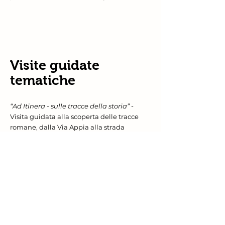
Visite guidate
tematiche
“Ad Itinera - sulle tracce della storia”
-
Visita guidata alla scoperta delle tracce
romane, dalla Via Appia alla strada
romana delle Gallie.
Approfondimento dedicato al sistema
viario di epoca romana e alla mostra
fotografica “La Via Appia” di Andrea
Frazzetta esposta in Piazza Arco
d’Augusto, organizz
ata in collaborazione
la struttura Patrimonio archeologico e
restauro beni monumentali della