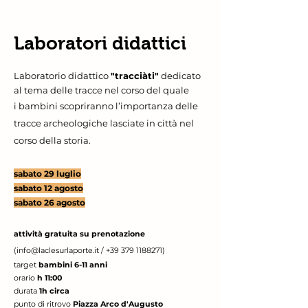
Laboratori didattici
L
aboratorio didattico
"tracciàti"
dedicato
al tema delle tracce nel corso del quale
i bambini scopriranno l’importanza delle
tracce archeologiche lasciate in città nel
corso della storia.
sabato 29 luglio
sabato 12 agosto
sabato 26 agosto
a
ttività gratuita su prenotazione
(
info@laclesurlaporte.it
/
+39 379 1188271)
target
bambini
6-11 anni
orario
h 11:00
durata
1h circa
punto di ritrovo
Piazza Arco d'Augusto